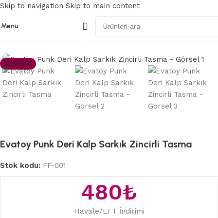
Skip to navigation
Skip to main content
Menü
Ana Sayfa
/
BDSM Fetiş ve Fantezi
TÜKENDI
Evatoy Punk Deri Kalp Sarkık Zincirli Tasma
Stok kodu:
FF-001
480
₺
Havale/EFT İndirimi