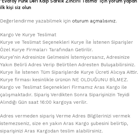
“Evatoy Punk Deri Kalp Sarkık Zincirli Tasma” için yorum yapan
ilk kişi siz olun
Değerlendirme yazabilmek için
oturum açmalısınız
.
Kargo Ve Kurye Teslimat
Kurye ve Teslimat Seçenekleri Kurye İle İstenen Siparişler
Özel Kurye Firmaları Tarafından Getirilir.
Kurye’nin Adresinize Gelmesini İstemiyorsanız, Adresinize
Yakın Belirli Adres Verip Belirtilen Adresten Buluşabilirsiniz.
Kurye İle İstenen Tüm Siparişlerde Kurye Ücreti Alıcıya Aittir.
Kurye firması kesinlikle ürünün NE OLDUĞUNU BİLMEZ.
Kargo ve Teslimat Seçenekleri Firmamız Aras Kargo ile
çalışmaktadır. Sipariş Verdikten Sonra Siparişinizin Teyidi
Alındığı Gün saat 16:00 kargoya verilir.
Adres vermeden sipariş Verme Adres Bilgilerinizi vermek
istemezseniz, size en yakın Aras Kargo şubesini belirtip,
siparişinizi Aras Kargodan teslim alabilirsiniz.