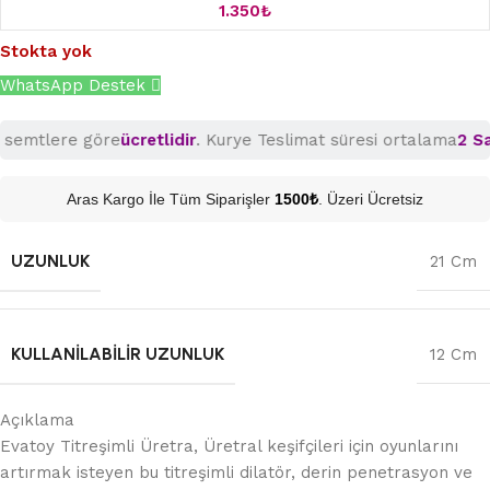
1.350
₺
Stokta yok
WhatsApp Destek
emtlere göre
ücretlidir
. Kurye Teslimat süresi ortalama
2 Saat
Aras Kargo İle Tüm Siparişler
1500₺
. Üzeri Ücretsiz
UZUNLUK
21 Cm
KULLANILABILIR UZUNLUK
12 Cm
Açıklama
Evatoy Titreşimli Üretra, Üretral keşifçileri için oyunlarını
artırmak isteyen bu titreşimli dilatör, derin penetrasyon ve