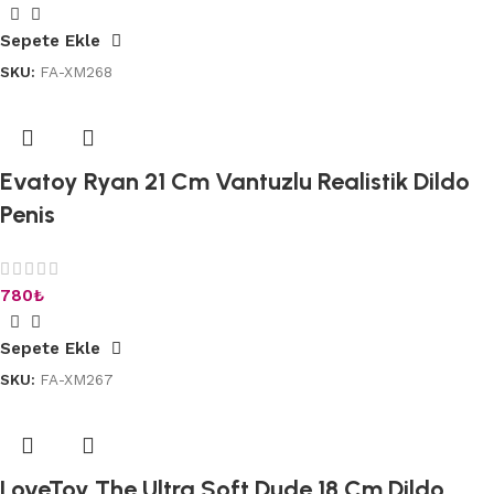
Sepete Ekle
SKU:
FA-XM268
Evatoy Ryan 21 Cm Vantuzlu Realistik Dildo
Penis
780
₺
Sepete Ekle
SKU:
FA-XM267
LoveToy The Ultra Soft Dude 18 Cm Dildo