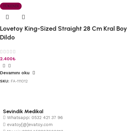
TÜKENDI
Lovetoy King-Sized Straight 28 Cm Kral Boy
Dildo
2.400
₺
Devamını oku
SKU:
FA-111012
Sevindik Medikal
Whatsapp: 0532 421 37 96
evatoy[@]evatoy.com