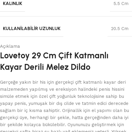
KALINLIK
5.5 Cm
KULLANILABILIR UZUNLUK
20.5 Cm
Açıklama
Lovetoy 29 Cm Çift Katmanlı
Kayar Derili Melez Dildo
Gerçeğe yakın bir his için gerçekçi çift katmanlı kayar deri
malzemeden yapılmış ve ereksiyon halindeki penis hissini
simüle etmek için özel çift yoğunluk teknolojisine sahip bu
yapay penis, yumuşak bir dış cilde ve tatmin edici derecede
sağlam bir iç kısma sahiptir. Orijinallik için el yapımı olan bu
gerçekçi üye, herhangi bir şekle, hatta gerçeğinden daha iyi
bir şekilde kolayca bükülebilir. Oyununuzu geliştirmek için
gerçekçi şafta biraz su bazlı yağ eklemeniz yeterli. Yüksek