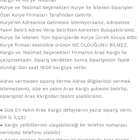
Kurye ve Teslimat Seçenekleri Kurye İle İstenen Siparişler
Özel Kurye Firmaları Tarafından Getirilir.
Kurye’nin Adresinize Gelmesini İstemiyorsanız, Adresinize
Yakın Belirli Adres Verip Belirtilen Adresten Buluşabilirsiniz.
Kurye İle İstenen Tüm Siparişlerde Kurye Ücreti Alıcıya Aittir.
Kurye firması kesinlikle ürünün NE OLDUĞUNU BİLMEZ.
Kargo ve Teslimat Seçenekleri Firmamız Aras Kargo ile
çalışmaktadır. Sipariş Verdikten Sonra Siparişinizin Teyidi
Alındığı Gün saat 16:00 kargoya verilir.
Adres vermeden sipariş Verme Adres Bilgilerinizi vermek
istemezseniz, size en yakın Aras Kargo şubesini belirtip,
siparişinizi Aras Kargodan teslim alabilirsiniz.
● Size En Yakın Aras Kargo detaylarını yazıp sipariş verin.
ÖR İL İLÇE)
● Kargo yetkililerinin ulaşabileceği bir telefon numarası
verin(cep telefonu olabilir)
● Kargo gelince Telefon ihbarı ile Kargonuzu Aras Kargo