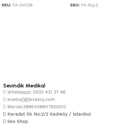
SKU:
FA-SV036
SKU:
FA-Ruj-2
Sevindik Medikal
Whatsapp: 0532 421 37 96
evatoy[@]evatoy.com
Mersis:2886458807600013
Karadut Sk No:2/2 Kadıköy / İstanbul
Sex Shop