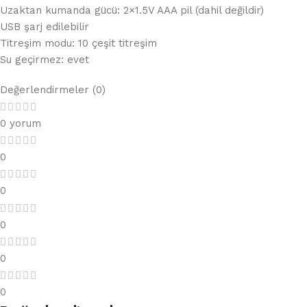
Uzaktan kumanda gücü: 2×1.5V AAA pil (dahil değildir)
USB şarj edilebilir
Titreşim modu: 10 çeşit titreşim
Su geçirmez: evet
Değerlendirmeler (0)
0 yorum
0
0
0
0
0