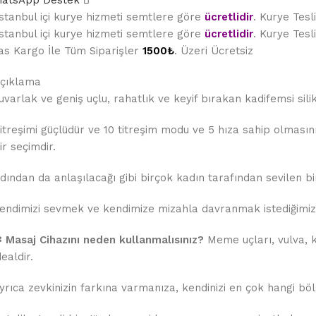
atsApp Destek
stanbul içi kurye hizmeti semtlere göre
ücretlidir
. Kurye Tes
stanbul içi kurye hizmeti semtlere göre
ücretlidir
. Kurye Tes
as Kargo İle Tüm Siparişler
1500₺
. Üzeri Ücretsiz
çıklama
uvarlak ve geniş uçlu, rahatlık ve keyif bırakan kadifemsi siliko
itreşimi güçlüdür ve 10 titreşim modu ve 5 hıza sahip olmas
ir seçimdir.
dından da anlaşılacağı gibi birçok kadın tarafından sevilen bir 
endimizi sevmek ve kendimize mizahla davranmak istediğim
 Masaj Cihazını neden kullanmalısınız?
Meme uçları, vulva, kl
dealdir.
yrıca zevkinizin farkına varmanıza, kendinizi en çok hangi böl