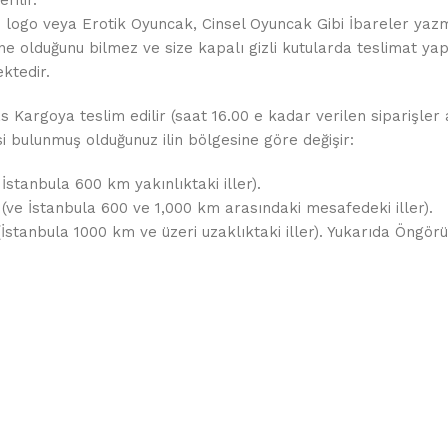
de logo veya Erotik Oyuncak, Cinsel Oyuncak Gibi İbareler yaz
ne olduğunu bilmez ve size kapalı gizli kutularda teslimat yapı
ktedir.
as Kargoya teslim edilir (saat 16.00 e kadar verilen siparişler
esi bulunmuş olduğunuz ilin bölgesine göre değişir:
 İstanbula 600 km yakınlıktaki iller).
 (ve İstanbula 600 ve 1,000 km arasındaki mesafedeki iller).
 (İstanbula 1000 km ve üzeri uzaklıktaki iller). Yukarıda Öng