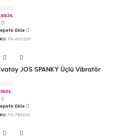
.663
₺
epete Ekle
KU:
FA-SV032P
Evatoy JOS SPANKY Üçlü Vibratör
.160
₺
epete Ekle
KU:
FA-783030