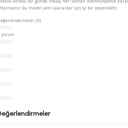
stelik stresli bir günde masaj her zaman memnuniyetle karşıla
stiyorsanız bu model yeni uyaranlar için iyi bir seçenektir.
eğerlendirmeler (0)
 yorum
Değerlendirmeler