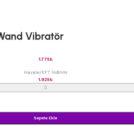
 Wand Vibratör
1.775
₺
Havale/EFT İndirimi
1.925
₺
Sepete Ekle