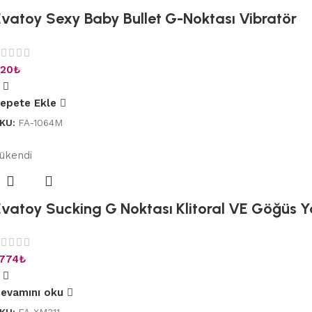
Evatoy Sexy Baby Bullet G-Noktası Vibratör
20
₺
epete Ekle
KU:
FA-1064M
ükendi
Evatoy Sucking G Noktası Klitoral VE Göğüs Y
.774
₺
evamını oku