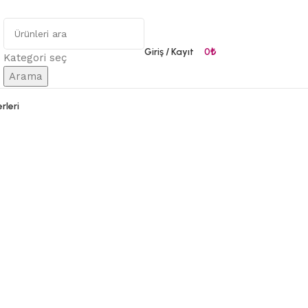
Giriş / Kayıt
0
₺
Kategori seç
Arama
rleri