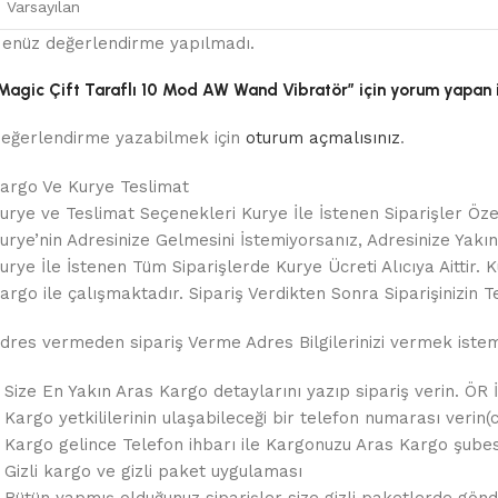
enüz değerlendirme yapılmadı.
Magic Çift Taraflı 10 Mod AW Wand Vibratör” için yorum yapan ilk
eğerlendirme yazabilmek için
oturum açmalısınız
.
argo Ve Kurye Teslimat
urye ve Teslimat Seçenekleri Kurye İle İstenen Siparişler Özel
urye’nin Adresinize Gelmesini İstemiyorsanız, Adresinize Yakın B
urye İle İstenen Tüm Siparişlerde Kurye Ücreti Alıcıya Aitt
argo ile çalışmaktadır. Sipariş Verdikten Sonra Siparişinizin Te
dres vermeden sipariş Verme Adres Bilgilerinizi vermek istemez
 Size En Yakın Aras Kargo detaylarını yazıp sipariş verin. ÖR 
 Kargo yetkililerinin ulaşabileceği bir telefon numarası verin(c
 Kargo gelince Telefon ihbarı ile Kargonuzu Aras Kargo şubes
 Gizli kargo ve gizli paket uygulaması
 Bütün yapmış olduğunuz siparişler size gizli paketlerde gönde