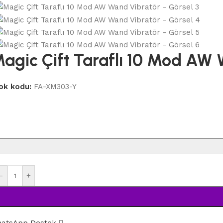
agic Çift Taraflı 10 Mod AW
ok kodu:
FA-XM303-Y
-
+