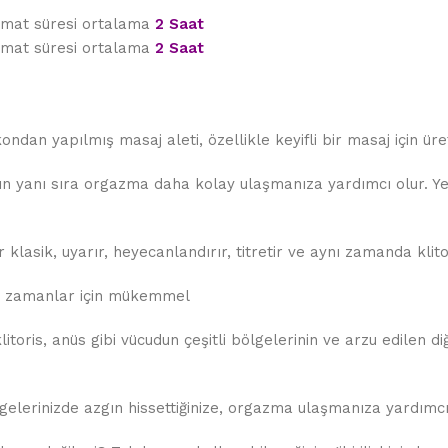
limat süresi ortalama
2 Saat
limat süresi ortalama
2 Saat
ndan yapılmış masaj aleti, özellikle keyifli bir masaj için üret
ının yanı sıra orgazma daha kolay ulaşmanıza yardımcı olur. 
klasik, uyarır, heyecanlandırır, titretir ve aynı zamanda klitor
iz zamanlar için mükemmel
itoris, anüs gibi vücudun çeşitli bölgelerinin ve arzu edilen d
gelerinizde azgın hissettiğinize, orgazma ulaşmanıza yardımcı