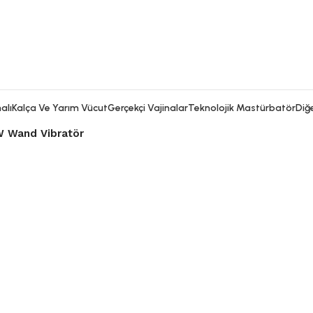
alı
Kalça Ve Yarım Vücut
Gerçekçi Vajinalar
Teknolojik Mastürbatör
Diğe
AW Wand Vibratör