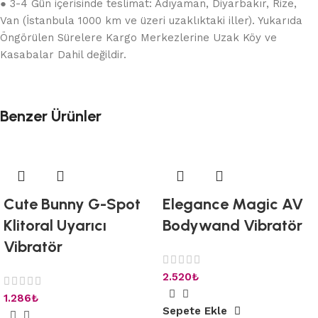
● 3-4 Gün içerisinde teslimat: Adıyaman, Diyarbakır, Rize,
Van (İstanbula 1000 km ve üzeri uzaklıktaki iller). Yukarıda
Öngörülen Sürelere Kargo Merkezlerine Uzak Köy ve
Kasabalar Dahil değildir.
Benzer Ürünler
Cute Bunny G-Spot
Elegance Magic AV
Klitoral Uyarıcı
Bodywand Vibratör
Vibratör
2.520
₺
1.286
₺
Sepete Ekle