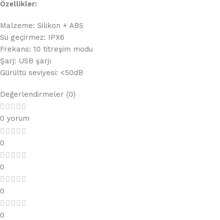
Özellikler:
Malzeme: Silikon + ABS
Su geçirmez: IPX6
Frekans: 10 titreşim modu
Şarj: USB şarjı
Gürültü seviyesi: <50dB
Değerlendirmeler (0)
0 yorum
0
0
0
0