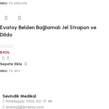
SKU:
FA-XM234B
Evatoy Belden Bağlamalı Jel Strapon ve
Dildo
842
₺
Sepete Ekle
SKU:
FA-B01
Sevindik Medikal
Whatsapp: 0532 421 37 96
evatoy[@]evatoy.com