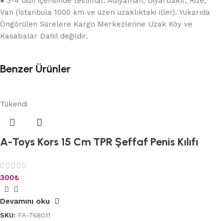
● 3-4 Gün içerisinde teslimat: Adıyaman, Diyarbakır, Rize,
Van (İstanbula 1000 km ve üzeri uzaklıktaki iller). Yukarıda
Öngörülen Sürelere Kargo Merkezlerine Uzak Köy ve
Kasabalar Dahil değildir.
Benzer Ürünler
Tükendi
A-Toys Kors 15 Cm TPR Şeffaf Penis Kılıfı
300
₺
Devamını oku
SKU:
FA-768011