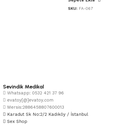
Sepete Ekle
SKU:
FA-067
Sevindik Medikal
Whatsapp: 0532 421 37 96
evatoy[@]evatoy.com
Mersis:2886458807600013
Karadut Sk No:2/2 Kadıköy / İstanbul
Sex Shop