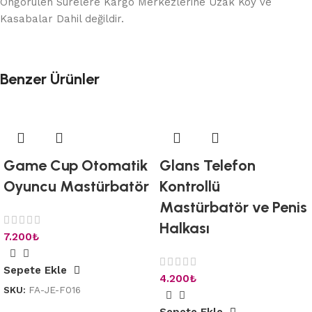
Öngörülen Sürelere Kargo Merkezlerine Uzak Köy ve
Kasabalar Dahil değildir.
Benzer Ürünler
Game Cup Otomatik
Glans Telefon
Oyuncu Mastürbatör
Kontrollü
Mastürbatör ve Penis
Halkası
7.200
₺
Sepete Ekle
4.200
₺
SKU:
FA-JE-F016