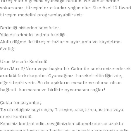
Titreşimlerin gücünü oyuncağa bırakın. Ne kadar derine
sokarsanız, titreşimler o kadar yoğun olur. Size özel 10 favori
titreşim modelini programlayabilirsiniz.
Derinliği hisseden sensörler.
Yüksek teknoloji ısıtma özelliği.
Akıllı düğme ile titreşim hızlarını ayarlama ve kaydetme
özelliği.
Uzun Mesafe Kontrolü
Max/Max 2/Nora veya başka bir Calor ile senkronize ederek
aradaki farkı kapatın. Oyuncağınızı hareket ettirdiğinizde,
diğeri tepki verir. Bu da aşıkların mesafe ne olursa olsun
bağlantı kurmasını ve birlikte oynamasını sağlar!
Çoklu fonksiyonlar;
Tercih ettiğiniz şeyi seçin; Titreşim, sıkıştırma, ısıtma veya
erinki kontrolü.
Kendiniz kontrol edin, sevgilinizden kilometrelerce uzakta
yapmasını isteyin veya başka bir oyuncakla senkronize edin.