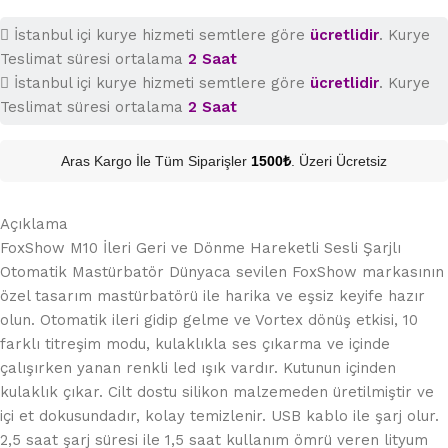
İstanbul içi kurye hizmeti semtlere göre
ücretlidir
. Kurye
Teslimat süresi ortalama
2 Saat
İstanbul içi kurye hizmeti semtlere göre
ücretlidir
. Kurye
Teslimat süresi ortalama
2 Saat
Aras Kargo İle Tüm Siparişler
1500₺
. Üzeri Ücretsiz
Açıklama
FoxShow M10 İleri Geri ve Dönme Hareketli Sesli Şarjlı
Otomatik Mastürbatör Dünyaca sevilen FoxShow markasının
özel tasarım mastürbatörü ile harika ve eşsiz keyife hazır
olun. Otomatik ileri gidip gelme ve Vortex dönüş etkisi, 10
farklı titreşim modu, kulaklıkla ses çıkarma ve içinde
çalışırken yanan renkli led ışık vardır. Kutunun içinden
kulaklık çıkar. Cilt dostu silikon malzemeden üretilmiştir ve
içi et dokusundadır, kolay temizlenir. USB kablo ile şarj olur.
2,5 saat şarj süresi ile 1,5 saat kullanım ömrü veren lityum