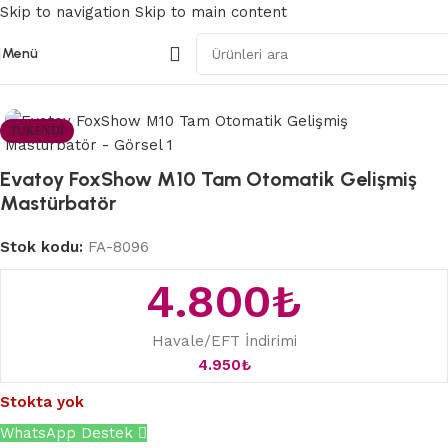
Skip to navigation
Skip to main content
Menü
Ana Sayfa
/
Teknolojik Mastürbatör
TÜKENDI
Evatoy FoxShow M10 Tam Otomatik Gelişmiş
Mastürbatör
Stok kodu:
FA-8096
4.800
₺
Havale/EFT İndirimi
4.950
₺
Stokta yok
WhatsApp Destek