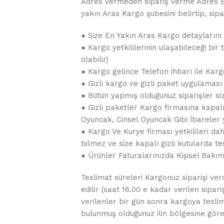
Adres vermeden sipariş Verme Adres Bil
yakın Aras Kargo şubesini belirtip, sipar
● Size En Yakın Aras Kargo detaylarını 
● Kargo yetkililerinin ulaşabileceği bi
olabilir)
● Kargo gelince Telefon ihbarı ile Kar
● Gizli kargo ve gizli paket uygulaması
● Bütün yapmış olduğunuz siparişler siz
● Gizli paketler Kargo firmasına kapalı
Oyuncak, Cinsel Oyuncak Gibi İbareler
● Kargo Ve Kurye firması yetkilileri da
bilmez ve size kapalı gizli kutularda tes
● Ürünler Faturalarınızda Kişisel Bakı
Teslimat süreleri Kargonuz siparişi ver
edilir (saat 16.00 e kadar verilen sipar
verilenler bir gün sonra kargoya teslim e
bulunmuş olduğunuz ilin bölgesine göre 