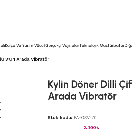
alı
Kalça Ve Yarım Vücut
Gerçekçi Vajinalar
Teknolojik Mastürbatör
Diğe
rlu 3’ü 1 Arada Vibratör
Kylin Döner Dilli Çi
Arada Vibratör
Stok kodu:
FA-GSV-70
2.400
₺