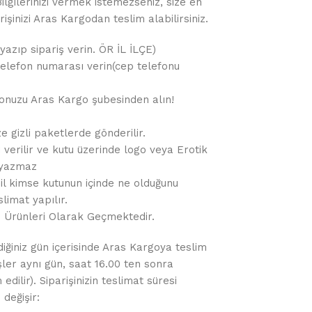
gilerinizi vermek istemezseniz, size en
işinizi Aras Kargodan teslim alabilirsiniz.
yazıp sipariş verin. ÖR İL İLÇE)
r telefon numarası verin(cep telefonu
gonuzu Aras Kargo şubesinden alın!
e gizli paketlerde gönderilir.
 verilir ve kutu üzerinde logo veya Erotik
 yazmaz
hil kimse kutunun içinde ne olduğunu
limat yapılır.
m Ürünleri Olarak Geçmektedir.
diğiniz gün içerisinde Aras Kargoya teslim
işler aynı gün, saat 16.00 ten sonra
dilir). Siparişinizin teslimat süresi
değişir: