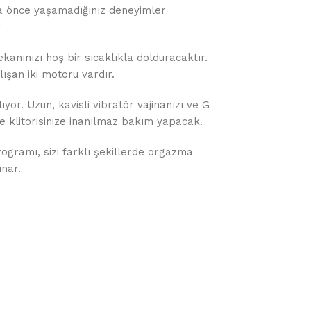
a önce yaşamadığınız deneyimler
r
kanınızı hoş bir sıcaklıkla dolduracaktır.
lışan iki motoru vardır.
ıyor. Uzun, kavisli vibratör vajinanızı ve G
 klitorisinize inanılmaz bakım yapacak.
ogramı, sizi farklı şekillerde orgazma
nar.