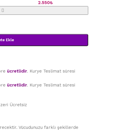
2.550
₺
te Ekle
göre
ücretlidir
. Kurye Teslimat süresi
göre
ücretlidir
. Kurye Teslimat süresi
Üzeri Ücretsiz
recektir. Vücudunuzu farklı şekillerde