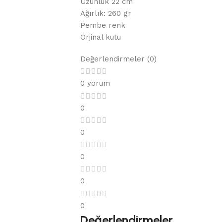
Uzunluk 22 cm
Ağırlık: 260 gr
Pembe renk
Orjinal kutu
Değerlendirmeler (0)
0 yorum
0
0
0
0
0
Değerlendirmeler