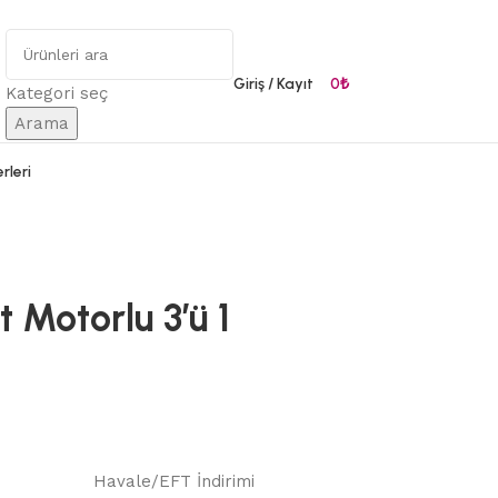
Giriş / Kayıt
0
₺
Kategori seç
Arama
rleri
ft Motorlu 3’ü 1
Havale/EFT İndirimi