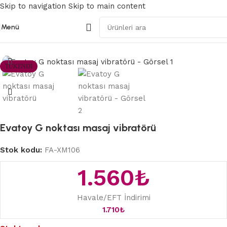
Skip to navigation
Skip to main content
Menü
Ana Sayfa
/
Modern Vibratörler
TÜKENDI
Evatoy G noktası masaj vibratörü
Stok kodu:
FA-XM106
1.560
₺
Havale/EFT İndirimi
1.710
₺