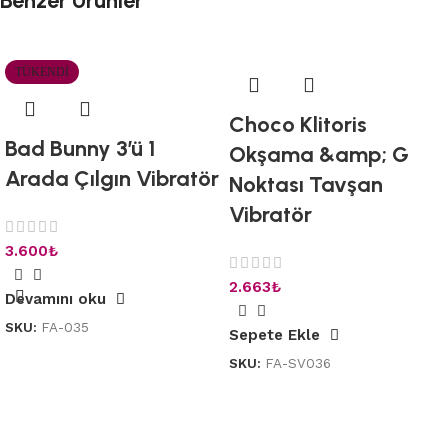
Benzer Ürünler
TÜKENDI
Choco Klitoris
Bad Bunny 3’ü 1
Okşama &amp; G
Arada Çılgın Vibratör
Noktası Tavşan
Vibratör
3.600
₺
2.663
₺
Devamını oku
SKU:
FA-035
Sepete Ekle
SKU:
FA-SV036