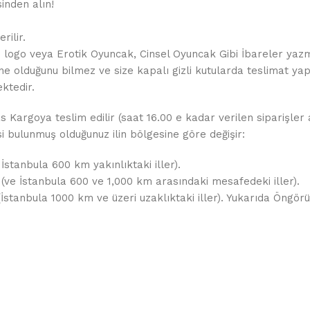
inden alın!
rilir.
de logo veya Erotik Oyuncak, Cinsel Oyuncak Gibi İbareler yaz
ne olduğunu bilmez ve size kapalı gizli kutularda teslimat yapı
ktedir.
as Kargoya teslim edilir (saat 16.00 e kadar verilen siparişler
esi bulunmuş olduğunuz ilin bölgesine göre değişir:
 İstanbula 600 km yakınlıktaki iller).
 (ve İstanbula 600 ve 1,000 km arasındaki mesafedeki iller).
 (İstanbula 1000 km ve üzeri uzaklıktaki iller). Yukarıda Öng