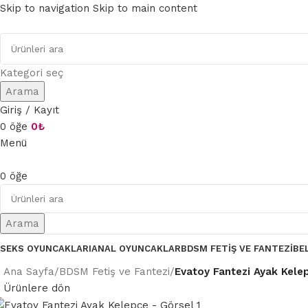
Skip to navigation
Skip to main content
Kategori seç
Arama
Giriş / Kayıt
0
öğe
0
₺
Menü
0
öğe
Arama
SEKS OYUNCAKLARI
ANAL OYUNCAKLAR
BDSM FETIŞ VE FANTEZI
BE
Ana Sayfa
/
BDSM Fetiş ve Fantezi
/
Evatoy Fantezi Ayak Kele
Ürünlere dön