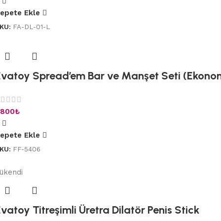
epete Ekle
KU:
FA-DL-01-L
Evatoy Spread’em Bar ve Manşet Seti (Ekono
.800
₺
epete Ekle
KU:
FF-5406
ükendi
vatoy Titreşimli Üretra Dilatör Penis Stick