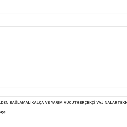
LDEN BAĞLAMALI
KALÇA VE YARIM VÜCUT
GERÇEKÇI VAJINALAR
TEK
pçe