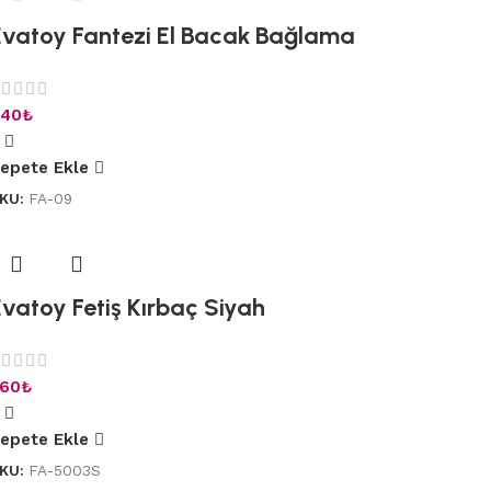
Evatoy Fantezi El Bacak Bağlama
40
₺
epete Ekle
KU:
FA-09
Evatoy Fetiş Kırbaç Siyah
60
₺
epete Ekle
KU:
FA-5003S