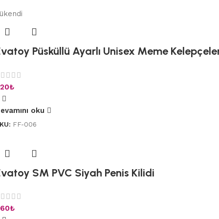
ükendi
Evatoy Püsküllü Ayarlı Unisex Meme Kelepçeler
20
₺
evamını oku
KU:
FF-006
Evatoy SM PVC Siyah Penis Kilidi
60
₺