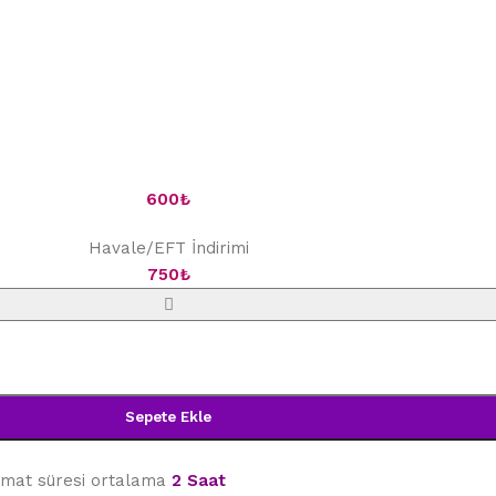
600
₺
Havale/EFT İndirimi
750
₺
Sepete Ekle
limat süresi ortalama
2 Saat