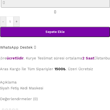
-
+
Sepete Ekle
WhatsApp Destek
cretlidir
. Kurye Teslimat süresi ortalama
2 Saat
İstanbul içi
Aras Kargo İle Tüm Siparişler
1500₺
. Üzeri Ücretsiz
Açıklama
Siyah Fetiş Kedi Maskesi
Değerlendirmeler (0)