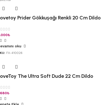
Lovetoy Prider Gökkuşağı Renkli 20 Cm Dildo
.000
₺
evamını oku
KU:
FA-410026
LoveToy The Ultra Soft Dude 22 Cm Dildo
.680
₺
epete Ekle