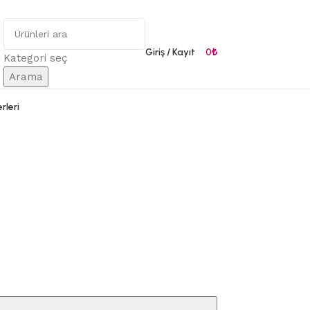
Giriş / Kayıt
0
₺
Kategori seç
Arama
rleri