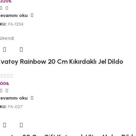
.320
₺
evamını oku
KU:
FA-1254
ükendi
Evatoy Rainbow 20 Cm Kıkırdaklı Jel Dildo
00
₺
evamını oku
KU:
FA-027