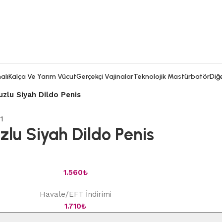
alı
Kalça Ve Yarım Vücut
Gerçekçi Vajinalar
Teknolojik Mastürbatör
Diğe
uzlu Siyah Dildo Penis
zlu Siyah Dildo Penis
1.560
₺
Havale/EFT İndirimi
1.710
₺