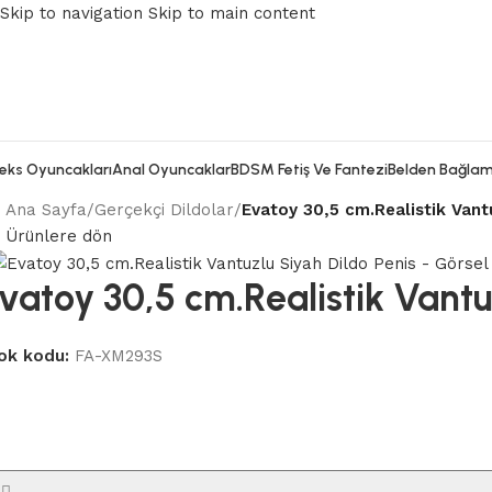
Skip to navigation
Skip to main content
eks Oyuncakları
Anal Oyuncaklar
BDSM Fetiş Ve Fantezi
Belden Bağlam
Ana Sayfa
/
Gerçekçi Dildolar
/
Evatoy 30,5 cm.Realistik Vant
Ürünlere dön
vatoy 30,5 cm.Realistik Vantu
ok kodu:
FA-XM293S