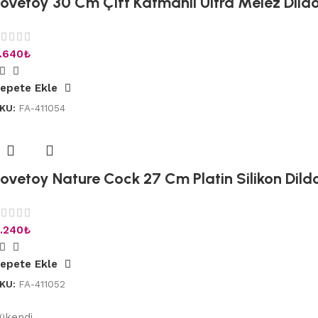
Lovetoy 30 Cm Çift Katmanlı Ultra Melez Dild
.640
₺
epete Ekle
KU:
FA-411054
Lovetoy Nature Cock 27 Cm Platin Silikon Dild
.240
₺
epete Ekle
KU:
FA-411052
ükendi