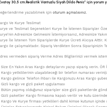
Evatoy 30,5 cm.Realistik Vantuzlu Siyah Dildo Penis” için yorum ya
eğerlendirme yazabilmek için
oturum açmalısınız
.
argo Ve Kurye Teslimat
urye ve Teslimat Seçenekleri Kurye İle İstenen Siparişler Özel
urye’nin Adresinize Gelmesini İstemiyorsanız, Adresinize Yakın B
urye İle İstenen Tüm Siparişlerde Kurye Ücreti Alıcıya Aitt
argo ile çalışmaktadır. Sipariş Verdikten Sonra Siparişinizin Te
dres vermeden sipariş Verme Adres Bilgilerinizi vermek istemez
 Size En Yakın Aras Kargo detaylarını yazıp sipariş verin. ÖR 
 Kargo yetkililerinin ulaşabileceği bir telefon numarası verin(c
 Kargo gelince Telefon ihbarı ile Kargonuzu Aras Kargo şubes
 Gizli kargo ve gizli paket uygulaması
 Bütün yapmış olduğunuz siparişler size gizli paketlerde gönde
 Gizli paketler Kargo firmasına kapalı verilir ve kutu üzerin
 Kargo Ve Kurye firması yetkilileri dahil kimse kutunun içinde 
 Ürünler Faturalarınızda Kişisel Bakım Ürünleri Olarak Geçme