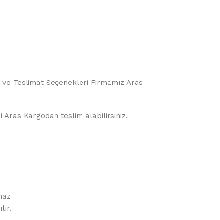
o ve Teslimat Seçenekleri Firmamız Aras
i Aras Kargodan teslim alabilirsiniz.
maz
lır.