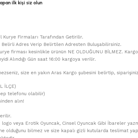
pan ilk kişi siz olun
 Kurye Firmaları Tarafından Getirilir.
elirli Adres Verip Belirtilen Adresten Buluşabilirsiniz.
ir. Kurye firması kesinlikle ürünün NE OLDUĞUNU BİLMEZ. Karg
yidi Alındığı Gün saat 16:00 kargoya verilir.
seniz, size en yakın Aras Kargo şubesini belirtip, siparişiniz
İL İLÇE)
ep telefonu olabilir)
inden alın!
rilir.
de logo veya Erotik Oyuncak, Cinsel Oyuncak Gibi İbareler yaz
ne olduğunu bilmez ve size kapalı gizli kutularda teslimat yapı
ktedir.