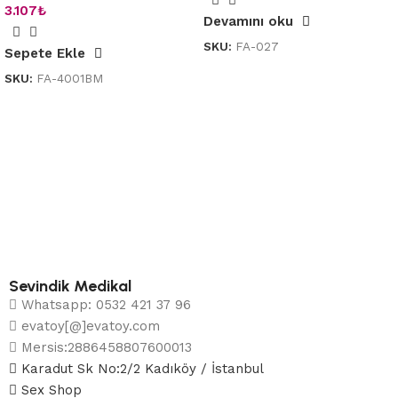
3.107
₺
Devamını oku
SKU:
FA-027
Sepete Ekle
SKU:
FA-4001BM
Sevindik Medikal
Whatsapp: 0532 421 37 96
evatoy[@]evatoy.com
Mersis:2886458807600013
Karadut Sk No:2/2 Kadıköy / İstanbul
Sex Shop