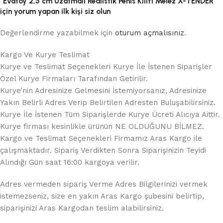
“Evatoy 2,5 cm Uzatmalı Realistik Penis Kılıfı Melez X-TENDER”
için yorum yapan ilk kişi siz olun
Değerlendirme yazabilmek için
oturum açmalısınız
.
Kargo Ve Kurye Teslimat
Kurye ve Teslimat Seçenekleri Kurye İle İstenen Siparişler
Özel Kurye Firmaları Tarafından Getirilir.
Kurye’nin Adresinize Gelmesini İstemiyorsanız, Adresinize
Yakın Belirli Adres Verip Belirtilen Adresten Buluşabilirsiniz.
Kurye İle İstenen Tüm Siparişlerde Kurye Ücreti Alıcıya Aittir.
Kurye firması kesinlikle ürünün NE OLDUĞUNU BİLMEZ.
Kargo ve Teslimat Seçenekleri Firmamız Aras Kargo ile
çalışmaktadır. Sipariş Verdikten Sonra Siparişinizin Teyidi
Alındığı Gün saat 16:00 kargoya verilir.
Adres vermeden sipariş Verme Adres Bilgilerinizi vermek
istemezseniz, size en yakın Aras Kargo şubesini belirtip,
siparişinizi Aras Kargodan teslim alabilirsiniz.