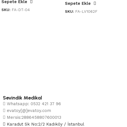
Sepete Ekle
Sepete Ekle
SKU:
FA-DT-04
SKU:
FA-LV1062F
Sevindik Medikal
Whatsapp: 0532 421 37 96
evatoy[@]evatoy.com
Mersis:2886458807600013
Karadut Sk No:2/2 Kadıköy / İstanbul