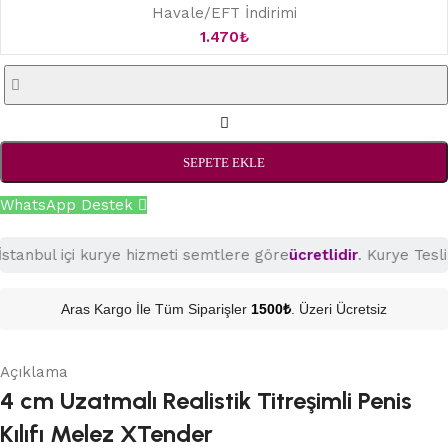
Havale/EFT İndirimi
1.470
₺
SEPETE EKLE
WhatsApp Destek
bul içi kurye hizmeti semtlere göre
ücretlidir
. Kurye Teslimat
Aras Kargo İle Tüm Siparişler
1500₺
. Üzeri Ücretsiz
Açıklama
4 cm Uzatmalı Realistik Titreşimli Penis
Kılıfı Melez XTender