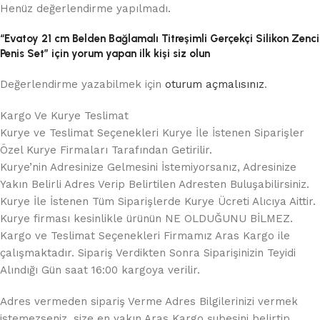
Henüz değerlendirme yapılmadı.
“Evatoy 21 cm Belden Bağlamalı Titreşimli Gerçekçi Silikon Zenci
Penis Set” için yorum yapan ilk kişi siz olun
Değerlendirme yazabilmek için
oturum açmalısınız
.
Kargo Ve Kurye Teslimat
Kurye ve Teslimat Seçenekleri Kurye İle İstenen Siparişler
Özel Kurye Firmaları Tarafından Getirilir.
Kurye’nin Adresinize Gelmesini İstemiyorsanız, Adresinize
Yakın Belirli Adres Verip Belirtilen Adresten Buluşabilirsiniz.
Kurye İle İstenen Tüm Siparişlerde Kurye Ücreti Alıcıya Aittir.
Kurye firması kesinlikle ürünün NE OLDUĞUNU BİLMEZ.
Kargo ve Teslimat Seçenekleri Firmamız Aras Kargo ile
çalışmaktadır. Sipariş Verdikten Sonra Siparişinizin Teyidi
Alındığı Gün saat 16:00 kargoya verilir.
Adres vermeden sipariş Verme Adres Bilgilerinizi vermek
istemezseniz, size en yakın Aras Kargo şubesini belirtip,