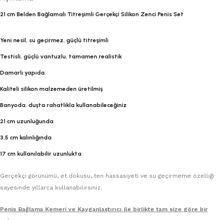
21 cm Belden Bağlamalı Titreşimli Gerçekçi Silikon Zenci Penis Set
Yeni nesil, su geçirmez, güçlü titreşimli
Testisli, güçlü vantuzlu, tamamen realistik
Damarlı yapıda
Kaliteli silikon malzemeden üretilmiş
Banyoda, duşta rahatlıkla kullanabileceğiniz
21 cm uzunluğunda
3,5 cm kalınlığında
17 cm kullanılabilir uzunlukta
Gerçekçi görünümü, et dokusu, ten hassasiyeti ve su geçirmeme özelliği
sayesinde yıllarca kullanabilirsiniz.
Penis Bağlama Kemeri ve Kayganlaştırıcı ile birlikte tam size göre bir