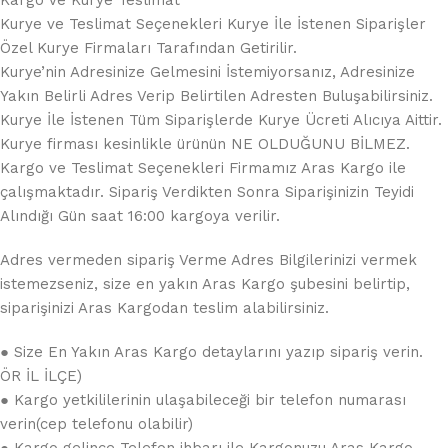
Kurye ve Teslimat Seçenekleri Kurye İle İstenen Siparişler
Özel Kurye Firmaları Tarafından Getirilir.
Kurye’nin Adresinize Gelmesini İstemiyorsanız, Adresinize
Yakın Belirli Adres Verip Belirtilen Adresten Buluşabilirsiniz.
Kurye İle İstenen Tüm Siparişlerde Kurye Ücreti Alıcıya Aittir.
Kurye firması kesinlikle ürünün NE OLDUĞUNU BİLMEZ.
Kargo ve Teslimat Seçenekleri Firmamız Aras Kargo ile
çalışmaktadır. Sipariş Verdikten Sonra Siparişinizin Teyidi
Alındığı Gün saat 16:00 kargoya verilir.
Adres vermeden sipariş Verme Adres Bilgilerinizi vermek
istemezseniz, size en yakın Aras Kargo şubesini belirtip,
siparişinizi Aras Kargodan teslim alabilirsiniz.
● Size En Yakın Aras Kargo detaylarını yazıp sipariş verin.
ÖR İL İLÇE)
● Kargo yetkililerinin ulaşabileceği bir telefon numarası
verin(cep telefonu olabilir)
● Kargo gelince Telefon ihbarı ile Kargonuzu Aras Kargo