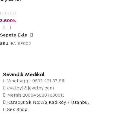
3.600
₺
Sepete Ekle
SKU:
FA-SF002
Sevindik Medikal
Whatsapp: 0532 421 37 96
evatoy[@]evatoy.com
Mersis:2886458807600013
Karadut Sk No:2/2 Kadıköy / İstanbul
Sex Shop