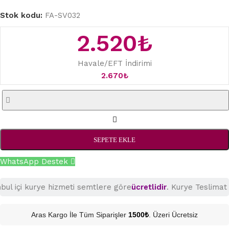
Stok kodu:
FA-SV032
2.520
₺
Havale/EFT İndirimi
2.670
₺
SEPETE EKLE
WhatsApp Destek
çi kurye hizmeti semtlere göre
ücretlidir
. Kurye Teslimat süres
Aras Kargo İle Tüm Siparişler
1500₺
. Üzeri Ücretsiz