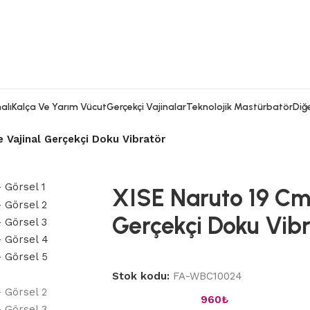
alı
Kalça Ve Yarım Vücut
Gerçekçi Vajinalar
Teknolojik Mastürbatör
Diğe
 Vajinal Gerçekçi Doku Vibratör
XISE Naruto 19 Cm
Gerçekçi Doku Vib
Stok kodu:
FA-WBC10024
960
₺