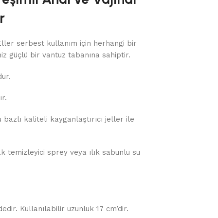
r
Eller serbest kullanım için herhangi bir
iz güçlü bir vantuz tabanına sahiptir.
ur.
r.
azlı kaliteli kayganlaştırıcı jeller ile
 temizleyici sprey veya ılık sabunlu su
dir. Kullanılabilir uzunluk 17 cm’dir.