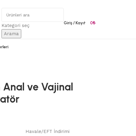
Giriş / Kayıt
0
₺
Kategori seç
Arama
rleri
 Anal ve Vajinal
ratör
Havale/EFT İndirimi