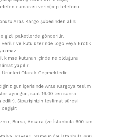
r telefon numarası verin(cep telefonu
gonuzu Aras Kargo şubesinden alın!
e gizli paketlerde gönderilir.
 verilir ve kutu üzerinde logo veya Erotik
 yazmaz
hil kimse kutunun içinde ne olduğunu
limat yapılır.
m Ürünleri Olarak Geçmektedir.
diğiniz gün içerisinde Aras Kargoya teslim
işler aynı gün, saat 16.00 ten sonra
dilir). Siparişinizin teslimat süresi
değişir:
, İzmir, Bursa, Ankara (ve İstanbula 600 km
ntalya, Kayseri, Samsun (ve İstanbula 600