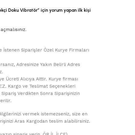
kçi Doku Vibratör” için yorum yapan ilk kişi
açmalısınız
.
e İstenen Siparişler Özel Kurye Firmaları
rsanız, Adresinize Yakın Belirli Adres
z.
 Ücreti Alıcıya Aittir. Kurye firması
Z. Kargo ve Teslimat Seçenekleri
Sipariş Verdikten Sonra Siparişinizin
rilir.
gilerinizi vermek istemezseniz, size en
işinizi Aras Kargodan teslim alabilirsiniz.
yazıp sipariş verin. ÖR İL İLÇE)