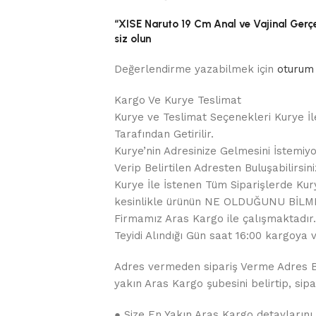
“XISE Naruto 19 Cm Anal ve Vajinal Gerçe
siz olun
Değerlendirme yazabilmek için
oturum 
Kargo Ve Kurye Teslimat
Kurye ve Teslimat Seçenekleri Kurye İl
Tarafından Getirilir.
Kurye’nin Adresinize Gelmesini İstemiyo
Verip Belirtilen Adresten Buluşabilirsini
Kurye İle İstenen Tüm Siparişlerde Kurye
kesinlikle ürünün NE OLDUĞUNU BİLME
Firmamız Aras Kargo ile çalışmaktadır. 
Teyidi Alındığı Gün saat 16:00 kargoya ve
Adres vermeden sipariş Verme Adres Bil
yakın Aras Kargo şubesini belirtip, sipar
● Size En Yakın Aras Kargo detaylarını 