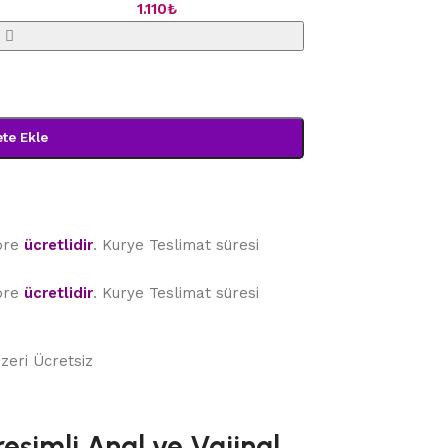
1.110
₺
te Ekle
göre
ücretlidir
. Kurye Teslimat süresi
göre
ücretlidir
. Kurye Teslimat süresi
Üzeri Ücretsiz
eşimli Anal ve Vajinal