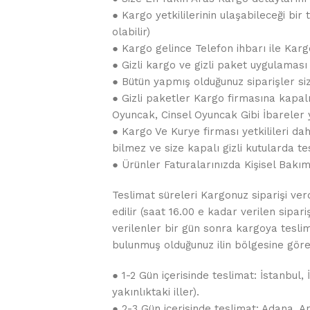
● Kargo yetkililerinin ulaşabileceği bi
olabilir)
● Kargo gelince Telefon ihbarı ile Kar
● Gizli kargo ve gizli paket uygulaması
● Bütün yapmış olduğunuz siparişler siz
● Gizli paketler Kargo firmasına kapalı
Oyuncak, Cinsel Oyuncak Gibi İbareler
● Kargo Ve Kurye firması yetkilileri da
bilmez ve size kapalı gizli kutularda tes
● Ürünler Faturalarınızda Kişisel Bakı
Teslimat süreleri Kargonuz siparişi ver
edilir (saat 16.00 e kadar verilen sipar
verilenler bir gün sonra kargoya teslim e
bulunmuş olduğunuz ilin bölgesine göre 
● 1-2 Gün içerisinde teslimat: İstanbul
yakınlıktaki iller).
● 2-3 Gün içerisinde teslimat: Adana, A