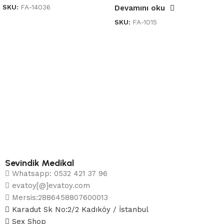
SKU:
FA-14036
Devamını oku
SKU:
FA-1015
Sevindik Medikal
Whatsapp: 0532 421 37 96
evatoy[@]evatoy.com
Mersis:2886458807600013
Karadut Sk No:2/2 Kadıköy / İstanbul
Sex Shop