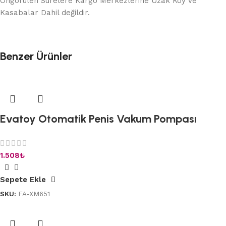
Öngörülen Sürelere Kargo Merkezlerine Uzak Köy ve
Kasabalar Dahil değildir.
Benzer Ürünler
Evatoy Otomatik Penis Vakum Pompası
1.508
₺
Sepete Ekle
SKU:
FA-XM651