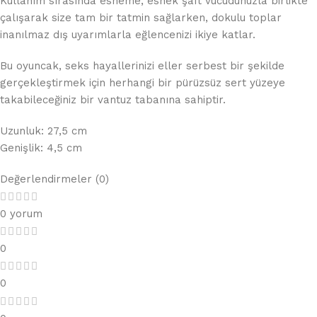
Kullanım sırasında esneme, esnek şaft vücudunuzla birlikte
çalışarak size tam bir tatmin sağlarken, dokulu toplar
inanılmaz dış uyarımlarla eğlencenizi ikiye katlar.
Bu oyuncak, seks hayallerinizi eller serbest bir şekilde
gerçekleştirmek için herhangi bir pürüzsüz sert yüzeye
takabileceğiniz bir vantuz tabanına sahiptir.
Uzunluk: 27,5 cm
Genişlik: 4,5 cm
Değerlendirmeler (0)
0 yorum
0
0