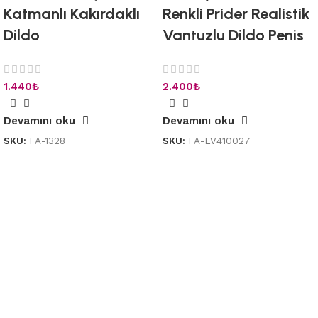
Katmanlı Kakırdaklı
Renkli Prider Realistik
Dildo
Vantuzlu Dildo Penis
1.440
₺
2.400
₺
Devamını oku
Devamını oku
SKU:
FA-1328
SKU:
FA-LV410027