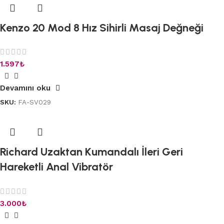
Kenzo 20 Mod 8 Hız Sihirli Masaj Değneği
1.597
₺
Devamını oku
SKU:
FA-SV029
Richard Uzaktan Kumandalı İleri Geri
Hareketli Anal Vibratör
3.000
₺