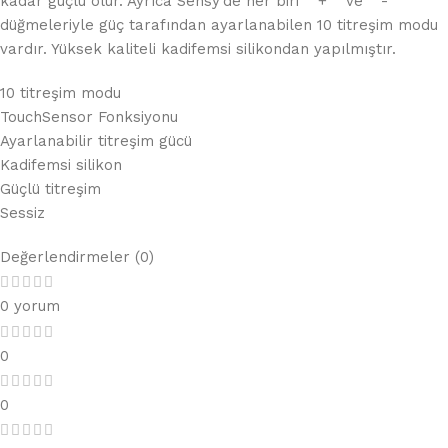
kadar güçlü olur. Ayrıca Sensy’de her biri “”+”” ve “”-“”
düğmeleriyle güç tarafından ayarlanabilen 10 titreşim modu
vardır. Yüksek kaliteli kadifemsi silikondan yapılmıştır.
10 titreşim modu
TouchSensor Fonksiyonu
Ayarlanabilir titreşim gücü
Kadifemsi silikon
Güçlü titreşim
Sessiz
Değerlendirmeler (0)
0 yorum
0
0