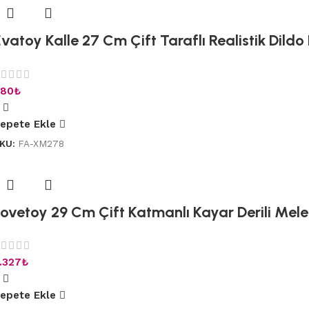
vatoy Kalle 27 Cm Çift Taraflı Realistik Dildo
80
₺
epete Ekle
KU:
FA-XM278
Lovetoy 29 Cm Çift Katmanlı Kayar Derili Mele
.327
₺
epete Ekle