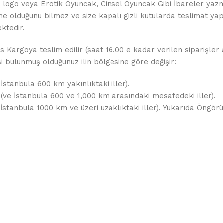
de logo veya Erotik Oyuncak, Cinsel Oyuncak Gibi İbareler yaz
ne olduğunu bilmez ve size kapalı gizli kutularda teslimat yapı
ktedir.
as Kargoya teslim edilir (saat 16.00 e kadar verilen siparişler
esi bulunmuş olduğunuz ilin bölgesine göre değişir:
 İstanbula 600 km yakınlıktaki iller).
 (ve İstanbula 600 ve 1,000 km arasındaki mesafedeki iller).
 (İstanbula 1000 km ve üzeri uzaklıktaki iller). Yukarıda Öng