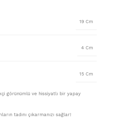
19 Cm
4 Cm
15 Cm
kçi görünümlü ve hissiyatlı bir yapay
ların tadını çıkarmanızı sağlar!