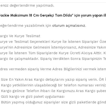
enüz değerlendirme yapılmadı.
Jackie Maksimum 18 Cm Gerçekçi Tom Dildo” için yorum yapan ilk 
eğerlendirme yazabilmek için
oturum açmalısınız
.
argo Ve Kurye Teslimat
urye ve Teslimat Seçenekleri Kurye İle İstenen Siparişler Özel
urye’nin Adresinize Gelmesini İstemiyorsanız, Adresinize Yakın B
urye İle İstenen Tüm Siparişlerde Kurye Ücreti Alıcıya Aitt
argo ile çalışmaktadır. Sipariş Verdikten Sonra Siparişinizin Te
dres vermeden sipariş Verme Adres Bilgilerinizi vermek istemez
 Size En Yakın Aras Kargo detaylarını yazıp sipariş verin. ÖR 
 Kargo yetkililerinin ulaşabileceği bir telefon numarası verin(c
 Kargo gelince Telefon ihbarı ile Kargonuzu Aras Kargo şubes
 Gizli kargo ve gizli paket uygulaması
 Bütün yapmış olduğunuz siparişler size gizli paketlerde gönde