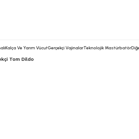
alı
Kalça Ve Yarım Vücut
Gerçekçi Vajinalar
Teknolojik Mastürbatör
Diğe
kçi Tom Dildo