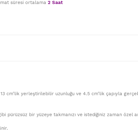
limat süresi ortalama
2 Saat
3 cm’lik yerleştirilebilir uzunluğu ve 4.5 cm’lik çapıyla gerçe
ibi pürüzsüz bir yüzeye takmanızı ve istediğiniz zaman özel an
nir.