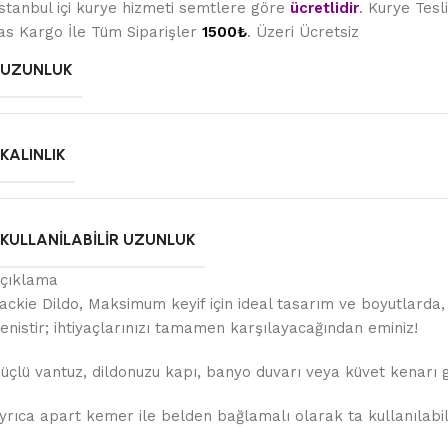
stanbul içi kurye hizmeti semtlere göre
ücretlidir
. Kurye Tes
as Kargo İle Tüm Siparişler
1500₺
. Üzeri Ücretsiz
UZUNLUK
KALINLIK
KULLANILABILIR UZUNLUK
çıklama
ackie Dildo, Maksimum keyif için ideal tasarım ve boyutlarda, 1
enistir; ihtiyaçlarınızı tamamen karşılayacağından eminiz!
üçlü vantuz, dildonuzu kapı, banyo duvarı veya küvet kenarı g
yrıca apart kemer ile belden bağlamalı olarak ta kullanılabili