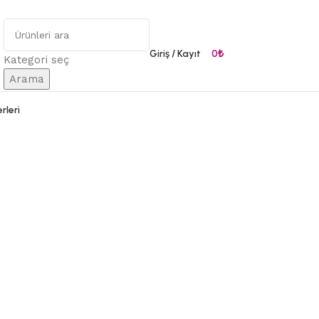
Giriş / Kayıt
0
₺
Kategori seç
Arama
rleri