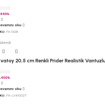
.440
₺
evamını oku
KU:
FA-1328
ükendi
vatoy 20,5 cm Renkli Prider Realistik Vantuzlu
.400
₺
evamını oku
KU:
FA-LV410027