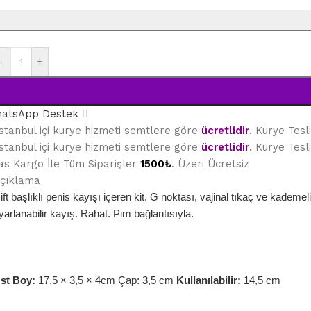
-
+
atsApp Destek
stanbul içi kurye hizmeti semtlere göre
ücretlidir
. Kurye Tes
stanbul içi kurye hizmeti semtlere göre
ücretlidir
. Kurye Tes
as Kargo İle Tüm Siparişler
1500₺
. Üzeri Ücretsiz
çıklama
ift başlıklı penis kayışı içeren kit. G noktası, vajinal tıkaç ve kademe
yarlanabilir kayış. Rahat. Pim bağlantısıyla.
st Boy:
17,5 × 3,5 × 4cm Çap: 3,5 cm
Kullanılabilir:
14,5 cm