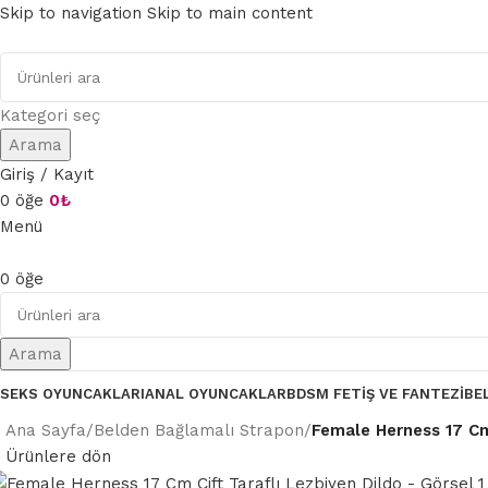
Skip to navigation
Skip to main content
Kategori seç
Arama
Giriş / Kayıt
0
öğe
0
₺
Menü
0
öğe
Arama
SEKS OYUNCAKLARI
ANAL OYUNCAKLAR
BDSM FETIŞ VE FANTEZI
BE
Ana Sayfa
/
Belden Bağlamalı Strapon
/
Female Herness 17 Cm
Ürünlere dön