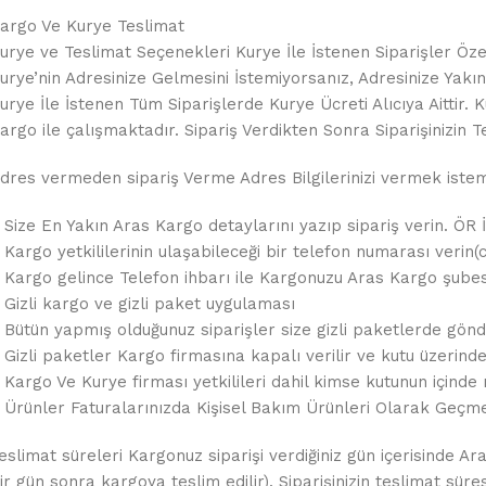
argo Ve Kurye Teslimat
urye ve Teslimat Seçenekleri Kurye İle İstenen Siparişler Özel
urye’nin Adresinize Gelmesini İstemiyorsanız, Adresinize Yakın B
urye İle İstenen Tüm Siparişlerde Kurye Ücreti Alıcıya Aitt
argo ile çalışmaktadır. Sipariş Verdikten Sonra Siparişinizin Te
dres vermeden sipariş Verme Adres Bilgilerinizi vermek istemez
 Size En Yakın Aras Kargo detaylarını yazıp sipariş verin. ÖR 
 Kargo yetkililerinin ulaşabileceği bir telefon numarası verin(c
 Kargo gelince Telefon ihbarı ile Kargonuzu Aras Kargo şubes
 Gizli kargo ve gizli paket uygulaması
 Bütün yapmış olduğunuz siparişler size gizli paketlerde gönde
 Gizli paketler Kargo firmasına kapalı verilir ve kutu üzerin
 Kargo Ve Kurye firması yetkilileri dahil kimse kutunun içinde 
 Ürünler Faturalarınızda Kişisel Bakım Ürünleri Olarak Geçme
eslimat süreleri Kargonuz siparişi verdiğiniz gün içerisinde Ar
ir gün sonra kargoya teslim edilir). Siparişinizin teslimat sür