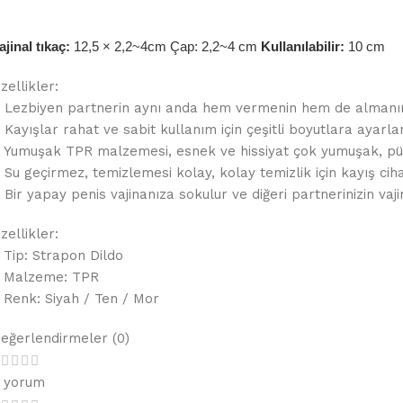
ajinal tıkaç:
12,5 × 2,2~4cm Çap: 2,2~4 cm
Kullanılabilir:
10 cm
zellikler:
 Lezbiyen partnerin aynı anda hem vermenin hem de almanın t
 Kayışlar rahat ve sabit kullanım için çeşitli boyutlara ayarlan
 Yumuşak TPR malzemesi, esnek ve hissiyat çok yumuşak, pü
 Su geçirmez, temizlemesi kolay, kolay temizlik için kayış ciha
 Bir yapay penis vajinanıza sokulur ve diğeri partnerinizin vaji
zellikler:
 Tip: Strapon Dildo
 Malzeme: TPR
 Renk: Siyah / Ten / Mor
eğerlendirmeler (0)
 yorum