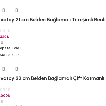
vatoy 21 cm Belden Bağlamalı Titreşimli Realis
.320
₺
epete Ekle
KU:
FA-6087B
vatoy 22 cm Belden Bağlamalı Çift Katmanlı R
.000
₺