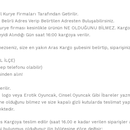
 Kurye Firmaları Tarafından Getirilir.
elirli Adres Verip Belirtilen Adresten Buluşabilirsiniz.
ir. Kurye firması kesinlikle ürünün NE OLDUĞUNU BİLMEZ. Karg
yidi Alındığı Gün saat 16:00 kargoya verilir.
seniz, size en yakın Aras Kargo şubesini belirtip, siparişiniz
İL İLÇE)
ep telefonu olabilir)
inden alın!
rilir.
de logo veya Erotik Oyuncak, Cinsel Oyuncak Gibi İbareler yaz
ne olduğunu bilmez ve size kapalı gizli kutularda teslimat yapı
ktedir.
as Kargoya teslim edilir (saat 16.00 e kadar verilen siparişler
esi bulunmuş olduğunuz ilin bölgesine göre değişir: