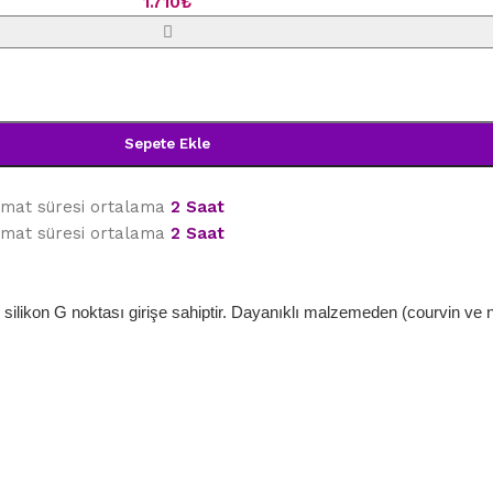
1.710
₺
Sepete Ekle
limat süresi ortalama
2 Saat
limat süresi ortalama
2 Saat
li silikon G noktası girişe sahiptir. Dayanıklı malzemeden (courvin ve n