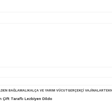
LDEN BAĞLAMALI
KALÇA VE YARIM VÜCUT
GERÇEKÇI VAJINALAR
TEK
 Çift Taraflı Lezbiyen Dildo