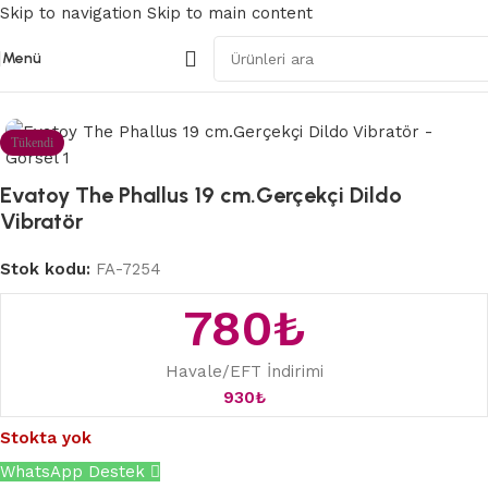
Skip to navigation
Skip to main content
Menü
Ana Sayfa
/
Gerçekçi Vibratörler
Tükendi
Evatoy The Phallus 19 cm.Gerçekçi Dildo
Vibratör
Stok kodu:
FA-7254
780
₺
Havale/EFT İndirimi
930
₺
Stokta yok
WhatsApp Destek