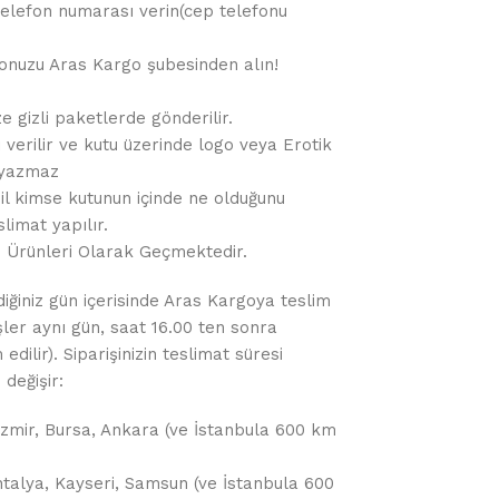
r telefon numarası verin(cep telefonu
gonuzu Aras Kargo şubesinden alın!
e gizli paketlerde gönderilir.
 verilir ve kutu üzerinde logo veya Erotik
 yazmaz
hil kimse kutunun içinde ne olduğunu
limat yapılır.
m Ürünleri Olarak Geçmektedir.
diğiniz gün içerisinde Aras Kargoya teslim
işler aynı gün, saat 16.00 ten sonra
dilir). Siparişinizin teslimat süresi
değişir:
, İzmir, Bursa, Ankara (ve İstanbula 600 km
ntalya, Kayseri, Samsun (ve İstanbula 600