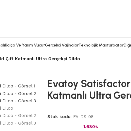
alı
Kalça Ve Yarım Vücut
Gerçekçi Vajinalar
Teknolojik Mastürbatör
Diğe
d Çift Katmanlı Ultra Gerçekçi Dildo
Evatoy Satisfactor
Katmanlı Ultra Ger
Stok kodu:
FA-DS-08
1.680
₺