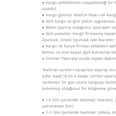
● Kargo yetkililerinin ulaşabileceği bi
olabilir)
● Kargo gelince Telefon ihbarı ile Kar
● Gizli kargo ve gizli paket uygulaması
● Bütün yapmış olduğunuz siparişler siz
● Gizli paketler Kargo firmasına kapalı
Oyuncak, Cinsel Oyuncak Gibi İbareler
● Kargo Ve Kurye firması yetkilileri da
bilmez ve size kapalı gizli kutularda tes
● Ürünler Faturalarınızda Kişisel Bakı
Teslimat süreleri Kargonuz siparişi ver
edilir (saat 16.00 e kadar verilen sipar
verilenler bir gün sonra kargoya teslim e
bulunmuş olduğunuz ilin bölgesine göre 
● 1-2 Gün içerisinde teslimat: İstanbul
yakınlıktaki iller).
● 2-3 Gün içerisinde teslimat: Adana, A