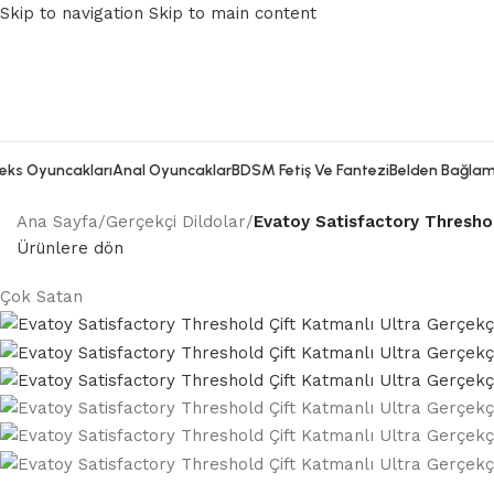
Skip to navigation
Skip to main content
eks Oyuncakları
Anal Oyuncaklar
BDSM Fetiş Ve Fantezi
Belden Bağlam
Ana Sayfa
/
Gerçekçi Dildolar
/
Evatoy Satisfactory Threshol
Ürünlere dön
Çok Satan