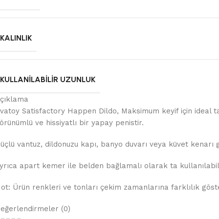
KALINLIK
KULLANILABILIR UZUNLUK
çıklama
vatoy Satisfactory Happen Dildo, Maksimum keyif için ideal ta
örünümlü ve hissiyatlı bir yapay penistir.
üçlü vantuz, dildonuzu kapı, banyo duvarı veya küvet kenarı g
yrıca apart kemer ile belden bağlamalı olarak ta kullanılabili
ot: Ürün renkleri ve tonları çekim zamanlarına farklılık göster
eğerlendirmeler (0)