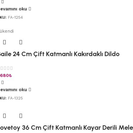
evamını oku
KU:
FA-1254
ükendi
aile 24 Cm Çift Katmanlı Kakırdaklı Dildo
.680
₺
evamını oku
KU:
FA-1325
Lovetoy 36 Cm Çift Katmanlı Kayar Derili Mele