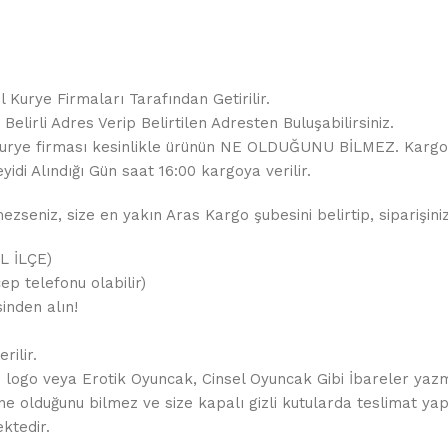
 Kurye Firmaları Tarafından Getirilir.
elirli Adres Verip Belirtilen Adresten Buluşabilirsiniz.
ir. Kurye firması kesinlikle ürünün NE OLDUĞUNU BİLMEZ. Karg
yidi Alındığı Gün saat 16:00 kargoya verilir.
seniz, size en yakın Aras Kargo şubesini belirtip, siparişiniz
İL İLÇE)
ep telefonu olabilir)
inden alın!
rilir.
de logo veya Erotik Oyuncak, Cinsel Oyuncak Gibi İbareler yaz
ne olduğunu bilmez ve size kapalı gizli kutularda teslimat yapı
ktedir.