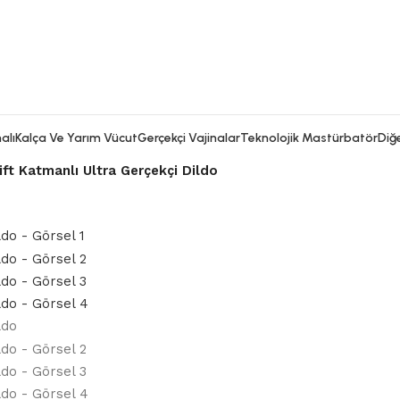
alı
Kalça Ve Yarım Vücut
Gerçekçi Vajinalar
Teknolojik Mastürbatör
Diğe
ft Katmanlı Ultra Gerçekçi Dildo