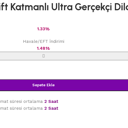
t Katmanlı Ultra Gerçekçi Dil
1.331
₺
Havale/EFT İndirimi
1.481
₺
Sepete Ekle
limat süresi ortalama
2 Saat
limat süresi ortalama
2 Saat