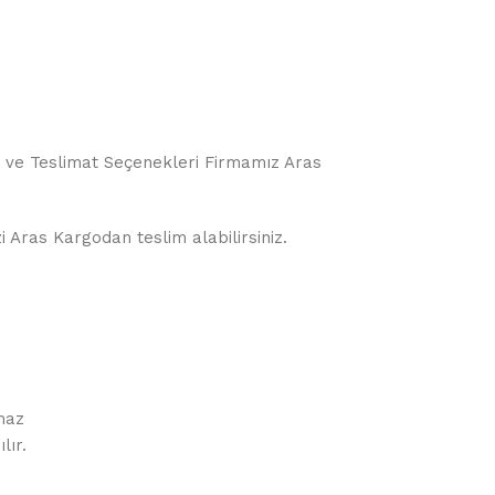
o ve Teslimat Seçenekleri Firmamız Aras
i Aras Kargodan teslim alabilirsiniz.
maz
lır.