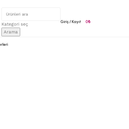
Giriş / Kayıt
0
₺
Kategori seç
Arama
rleri