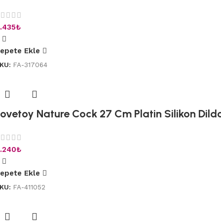
.435
₺
epete Ekle
KU:
FA-317064
Lovetoy Nature Cock 27 Cm Platin Silikon Dild
.240
₺
epete Ekle
KU:
FA-411052