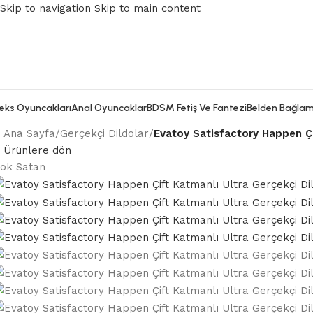
Skip to navigation
Skip to main content
eks Oyuncakları
Anal Oyuncaklar
BDSM Fetiş Ve Fantezi
Belden Bağlam
Ana Sayfa
/
Gerçekçi Dildolar
/
Evatoy Satisfactory Happen Çi
Ürünlere dön
ok Satan