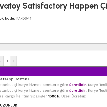
vatoy Satisfactory Happen Çif
ok kodu:
FA-DS-11
-
+
atsApp Destek
stanbul içi kurye hizmeti semtlere göre
ücretlidir
. Kurye Tes
stanbul içi kurye hizmeti semtlere göre
ücretlidir
. Kurye Tes
as Kargo İle Tüm Siparişler
1500₺
. Üzeri Ücretsiz
UZUNLUK