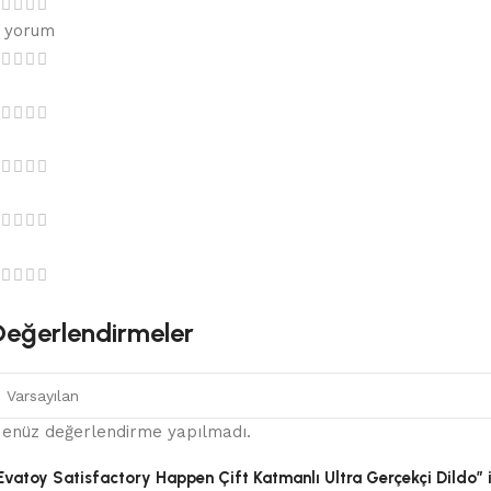
 yorum
Değerlendirmeler
enüz değerlendirme yapılmadı.
Evatoy Satisfactory Happen Çift Katmanlı Ultra Gerçekçi Dildo” iç