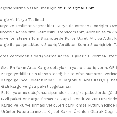
eğerlendirme yazabilmek için
oturum açmalısınız
.
argo Ve Kurye Teslimat
urye ve Teslimat Seçenekleri Kurye İle İstenen Siparişler Özel
urye’nin Adresinize Gelmesini İstemiyorsanız, Adresinize Yakın B
urye İle İstenen Tüm Siparişlerde Kurye Ücreti Alıcıya Aitt
argo ile çalışmaktadır. Sipariş Verdikten Sonra Siparişinizin Te
dres vermeden sipariş Verme Adres Bilgilerinizi vermek istemez
 Size En Yakın Aras Kargo detaylarını yazıp sipariş verin. ÖR 
 Kargo yetkililerinin ulaşabileceği bir telefon numarası verin(c
 Kargo gelince Telefon ihbarı ile Kargonuzu Aras Kargo şubes
 Gizli kargo ve gizli paket uygulaması
 Bütün yapmış olduğunuz siparişler size gizli paketlerde gönde
 Gizli paketler Kargo firmasına kapalı verilir ve kutu üzerin
 Kargo Ve Kurye firması yetkilileri dahil kimse kutunun içinde 
 Ürünler Faturalarınızda Kişisel Bakım Ürünleri Olarak Geçme