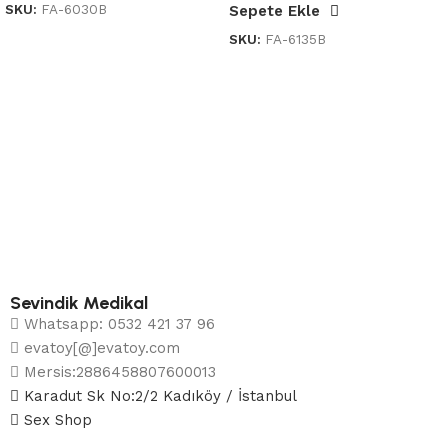
SKU:
FA-6030B
Sepete Ekle
SKU:
FA-6135B
Sevindik Medikal
Whatsapp: 0532 421 37 96
evatoy[@]evatoy.com
Mersis:2886458807600013
Karadut Sk No:2/2 Kadıköy / İstanbul
Sex Shop