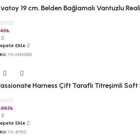
vatoy 19 cm. Belden Bağlamalı Vantuzlu Realis
40
₺
epete Ekle
KU:
FA-XM208B
assionate Harness Çift Taraflı Titreşimli Sof
.663
₺
epete Ekle
KU:
FA-B1150