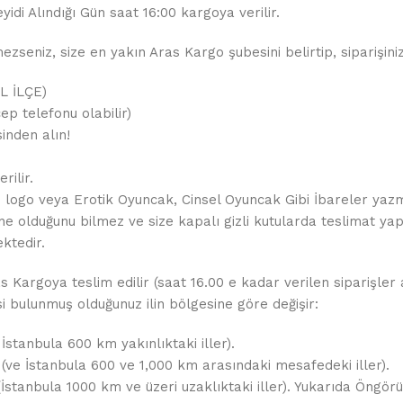
yidi Alındığı Gün saat 16:00 kargoya verilir.
seniz, size en yakın Aras Kargo şubesini belirtip, siparişiniz
İL İLÇE)
ep telefonu olabilir)
inden alın!
rilir.
de logo veya Erotik Oyuncak, Cinsel Oyuncak Gibi İbareler yaz
ne olduğunu bilmez ve size kapalı gizli kutularda teslimat yapı
ktedir.
as Kargoya teslim edilir (saat 16.00 e kadar verilen siparişler
esi bulunmuş olduğunuz ilin bölgesine göre değişir:
 İstanbula 600 km yakınlıktaki iller).
 (ve İstanbula 600 ve 1,000 km arasındaki mesafedeki iller).
 (İstanbula 1000 km ve üzeri uzaklıktaki iller). Yukarıda Öng