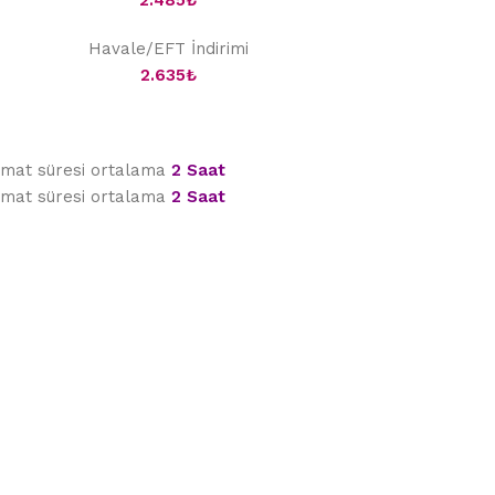
2.485
₺
Havale/EFT İndirimi
2.635
₺
limat süresi ortalama
2 Saat
limat süresi ortalama
2 Saat