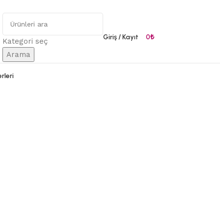
Giriş / Kayıt
0
₺
Kategori seç
Arama
rleri