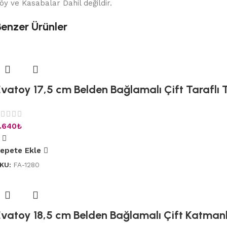
öy ve Kasabalar Dahil değildir.
Benzer Ürünler
vatoy 17,5 cm Belden Bağlamalı Çift Taraflı Ti
.640
₺
epete Ekle
KU:
FA-1280
vatoy 18,5 cm Belden Bağlamalı Çift Katmanlı 