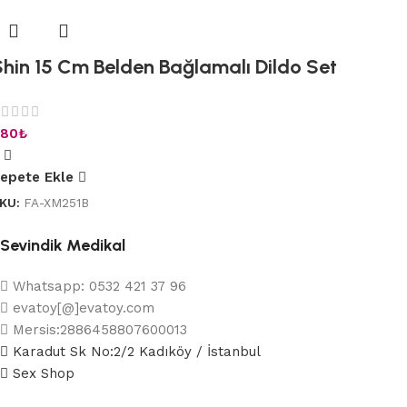
Shin 15 Cm Belden Bağlamalı Dildo Set
80
₺
epete Ekle
KU:
FA-XM251B
Sevindik Medikal
Whatsapp: 0532 421 37 96
evatoy[@]evatoy.com
Mersis:2886458807600013
Karadut Sk No:2/2 Kadıköy / İstanbul
Sex Shop