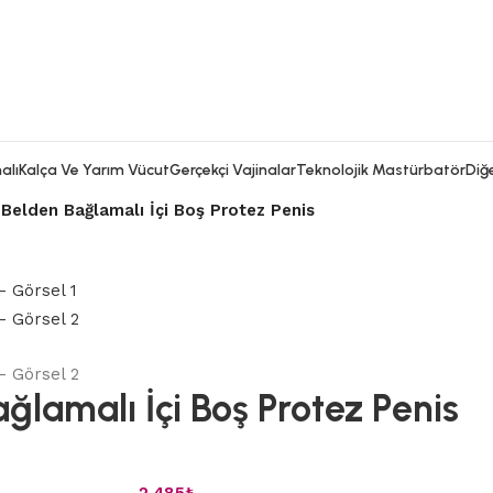
alı
Kalça Ve Yarım Vücut
Gerçekçi Vajinalar
Teknolojik Mastürbatör
Diğe
Belden Bağlamalı İçi Boş Protez Penis
lamalı İçi Boş Protez Penis