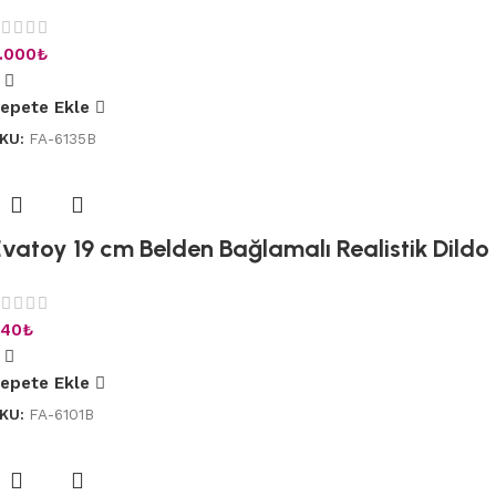
.000
₺
epete Ekle
KU:
FA-6135B
vatoy 19 cm Belden Bağlamalı Realistik Dildo 
40
₺
epete Ekle
KU:
FA-6101B