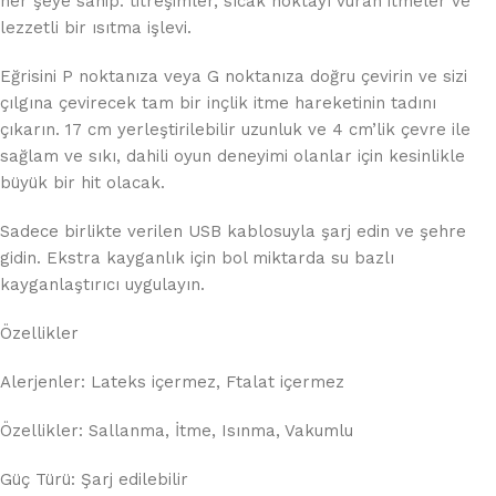
her şeye sahip: titreşimler, sıcak noktayı vuran itmeler ve
lezzetli bir ısıtma işlevi.
Eğrisini P noktanıza veya G noktanıza doğru çevirin ve sizi
çılgına çevirecek tam bir inçlik itme hareketinin tadını
çıkarın. 17 cm yerleştirilebilir uzunluk ve 4 cm’lik çevre ile
sağlam ve sıkı, dahili oyun deneyimi olanlar için kesinlikle
büyük bir hit olacak.
Sadece birlikte verilen USB kablosuyla şarj edin ve şehre
gidin. Ekstra kayganlık için bol miktarda su bazlı
kayganlaştırıcı uygulayın.
Özellikler
Alerjenler: Lateks içermez, Ftalat içermez
Özellikler: Sallanma, İtme, Isınma, Vakumlu
Güç Türü: Şarj edilebilir