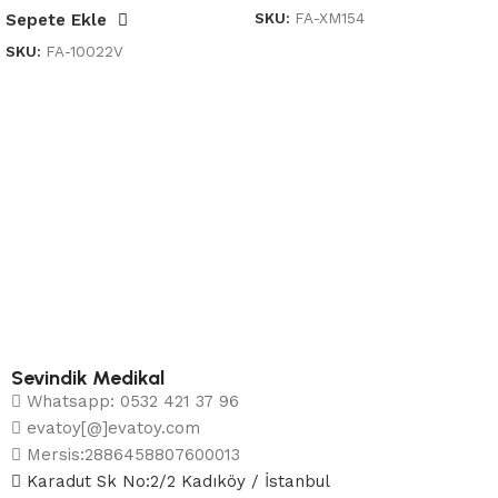
SKU:
FA-XM154
Sepete Ekle
SKU:
FA-10022V
Sevindik Medikal
Whatsapp: 0532 421 37 96
evatoy[@]evatoy.com
Mersis:2886458807600013
Karadut Sk No:2/2 Kadıköy / İstanbul