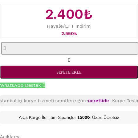
2.400
₺
Havale/EFT İndirimi
2.550
₺
SEPETE EKLE
WhatsApp Destek
nbul içi kurye hizmeti semtlere göre
ücretlidir
. Kurye Teslimat
Aras Kargo İle Tüm Siparişler
1500₺
. Üzeri Ücretsiz
Açıklama