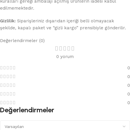
kuralları gereği ambalajı açılmış ürünlerin iadesi kabul
edilmemektedir.
Gizlilik:
Siparişleriniz dışarıdan içeriği belli olmayacak
şekilde, kapalı paket ve “gizli kargo” prensibiyle gönderilir.
Değerlendirmeler (0)
0 yorum
0
0
0
0
0
Değerlendirmeler