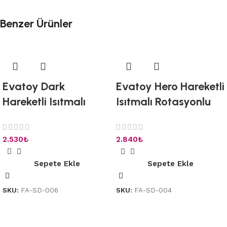
Benzer Ürünler
Evatoy Dark
Evatoy Hero Hareketli
Hareketli Isıtmalı
Isıtmalı Rotasyonlu
Rotasyonlu Titreşimli
Titreşimli Dildo
Dildo
2.530
₺
2.840
₺
Sepete Ekle
Sepete Ekle
SKU:
FA-SD-006
SKU:
FA-SD-004