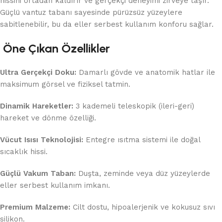
hissini ortadan kaldırır ve gerçekçi deneyimi zirveye taşır.
Güçlü vantuz tabanı sayesinde pürüzsüz yüzeylere
sabitlenebilir, bu da eller serbest kullanım konforu sağlar.
Öne Çıkan Özellikler
Ultra Gerçekçi Doku:
Damarlı gövde ve anatomik hatlar ile
maksimum görsel ve fiziksel tatmin.
Dinamik Hareketler:
3 kademeli teleskopik (ileri-geri)
hareket ve dönme özelliği.
Vücut Isısı Teknolojisi:
Entegre ısıtma sistemi ile doğal
sıcaklık hissi.
Güçlü Vakum Taban:
Duşta, zeminde veya düz yüzeylerde
eller serbest kullanım imkanı.
Premium Malzeme:
Cilt dostu, hipoalerjenik ve kokusuz sıvı
silikon.