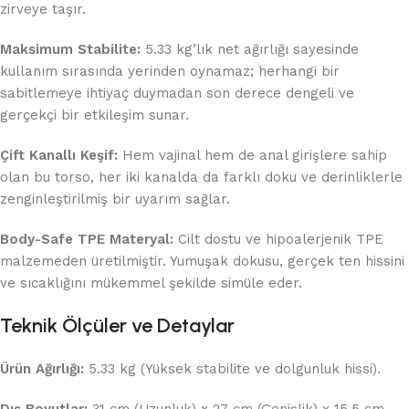
zirveye taşır.
Maksimum Stabilite:
5.33 kg’lık net ağırlığı sayesinde
kullanım sırasında yerinden oynamaz; herhangi bir
sabitlemeye ihtiyaç duymadan son derece dengeli ve
gerçekçi bir etkileşim sunar.
Çift Kanallı Keşif:
Hem vajinal hem de anal girişlere sahip
olan bu torso, her iki kanalda da farklı doku ve derinliklerle
zenginleştirilmiş bir uyarım sağlar.
Body-Safe TPE Materyal:
Cilt dostu ve hipoalerjenik TPE
malzemeden üretilmiştir. Yumuşak dokusu, gerçek ten hissini
ve sıcaklığını mükemmel şekilde simüle eder.
Teknik Ölçüler ve Detaylar
Ürün Ağırlığı:
5.33 kg (Yüksek stabilite ve dolgunluk hissi).
Dış Boyutlar:
31 cm (Uzunluk) x 27 cm (Genişlik) x 15.5 cm