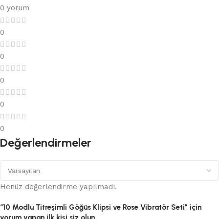
0 yorum
0
0
0
0
0
Değerlendirmeler
Henüz değerlendirme yapılmadı.
“10 Modlu Titreşimli Göğüs Klipsi ve Rose Vibratör Seti” için
yorum yapan ilk kişi siz olun